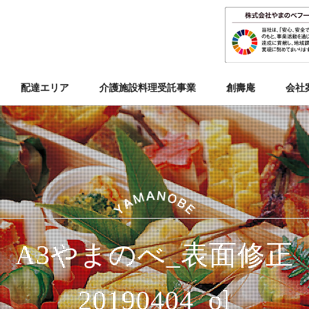
配達エリア
介護施設料理受託事業
創壽庵
会社
A3やまのべ_表面修正
20190404_ol