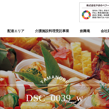
配達エリア
介護施設料理受託事業
創壽庵
会社
DSC_0039_w